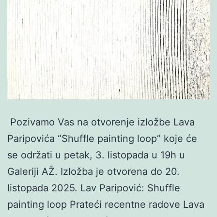
future
can
be
Pozivamo Vas na otvorenje izložbe Lava
Paripovića “Shuffle painting loop” koje će
se održati u petak, 3. listopada u 19h u
Galeriji AŽ. Izložba je otvorena do 20.
listopada 2025. Lav Paripović: Shuffle
painting loop Prateći recentne radove Lava