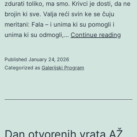
zdurati toliko, ma smo. Krivci je dosti, da ne
brojin ki sve. Valja reći svin ke se čuju
meritani: Fala – i unima ki su pomogli i
Šikuti
unima ki su odmogli,…
Continue reading
Mach
treti
Published
January 24, 2026
put
Categorized as
Galerijski Program
u
Zagr
Dan otvorenih vrata AŽ