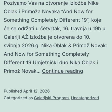
Pozivamo Vas na otvorenje izložbe Nike
Oblak i Primoža Novaka “And Now for
Something Completely Different 19”, koje
će se održati u četvrtak, 16. travnja u 19h u
Galeriji AŽ.Izložba je otvorena do 10.
svibnja 2026.g. Nika Oblak & Primož Novak:
And Now for Something Completely
Different 19 Umjetnički duo Nika Oblak i
Nika
Primož Novak…
Continue reading
Oblak
&
Published
April 12, 2026
Primož
Categorized as
Galerijski Program
,
Uncategorized
Novak: