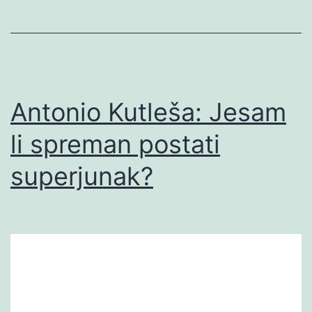
And
Now
for
Something
Completely
Antonio Kutleša: Jesam
Different
li spreman postati
19
superjunak?