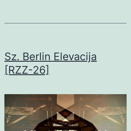
spreman
postati
superjunak?
Sz. Berlin Elevacija
[RZZ-26]