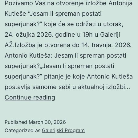
Pozivamo Vas na otvorenje izložbe Antonija
Kutleše “Jesam li spreman postati
superjunak?” koje će se održati u utorak,
24. ožujka 2026. godine u 19h u Galeriji
AŽ.Izložba je otvorena do 14. travnja. 2026.
Antonio Kutleša: Jesam li spreman postati
superjunak?„Jesam li spreman postati
superjunak?” pitanje je koje Antonio Kutleša
postavlja samome sebi u aktualnoj izložbi…
Antonio
Continue reading
Kutleša:
Jesam
Published
March 30, 2026
li
Categorized as
Galerijski Program