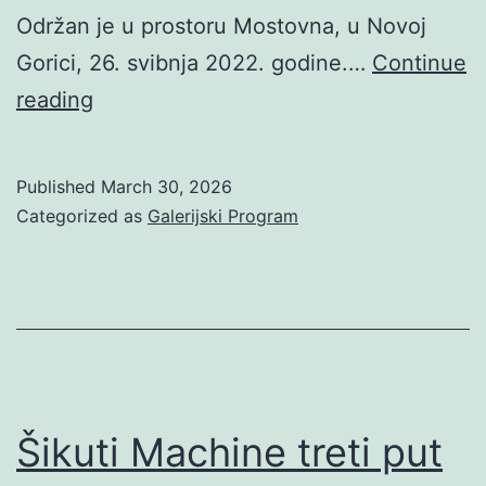
Održan je u prostoru Mostovna, u Novoj
Gorici, 26. svibnja 2022. godine.…
Continue
Sz.
reading
Berlin
Elevacija
Published
March 30, 2026
[RZZ-
Categorized as
Galerijski Program
26]
Šikuti Machine treti put