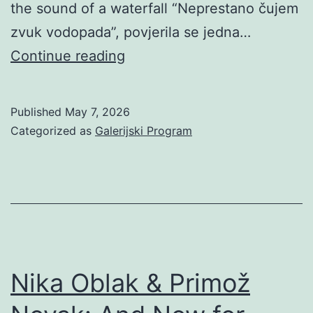
the sound of a waterfall “Neprestano čujem
zvuk vodopada”, povjerila se jedna…
Glorija
Continue reading
Lizde:
I
Published
May 7, 2026
continually
Categorized as
Galerijski Program
hear
the
sound
of
a
waterfall
Nika Oblak & Primož