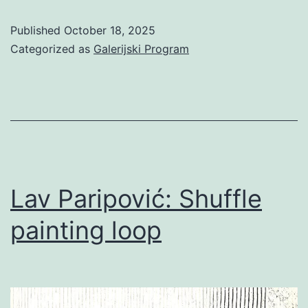
i
Published
October 18, 2025
Iva
Categorized as
Galerijski Program
Korenčić:
The
future
is
dark,
which
Lav Paripović: Shuffle
is
painting loop
the
best
thing
the