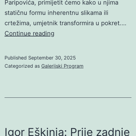
Paripovića, primijetit ćemo kako u njima
statičnu formu inherentnu slikama ili
crtežima, umjetnik transformira u pokret.…
Lav
Continue reading
Paripović:
Shuffle
Published
September 30, 2025
painting
Categorized as
Galerijski Program
loop
Igor Eškinja: Prije zadnje