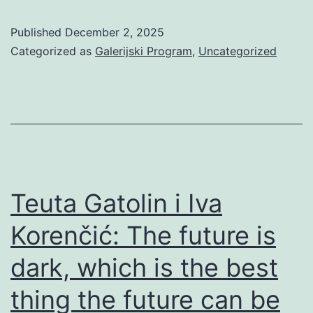
vrata
Published
December 2, 2025
AŽ
Categorized as
Galerijski Program
,
Uncategorized
Teuta Gatolin i Iva
Korenčić: The future is
dark, which is the best
thing the future can be