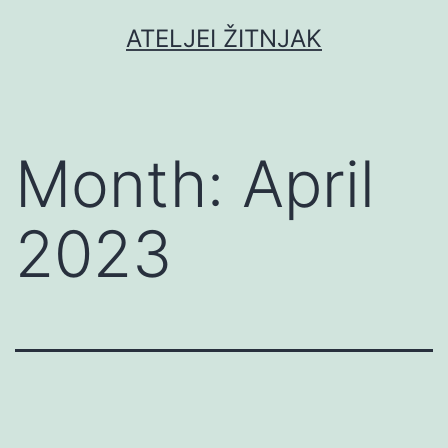
Skip
ATELJEI ŽITNJAK
to
content
Month:
April
2023