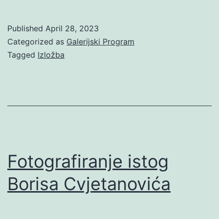
Bijelić:
Crvena
Published
April 28, 2023
konjica;
Categorized as
Galerijski Program
Supremacija
Tagged
Izložba
avangarde
Fotografiranje istog
Borisa Cvjetanovića