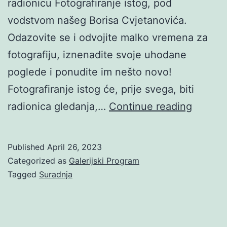
radionicu Fotografiranje istog, pod
vodstvom našeg Borisa Cvjetanovića.
Odazovite se i odvojite malko vremena za
fotografiju, iznenadite svoje uhodane
poglede i ponudite im nešto novo!
Fotografiranje istog će, prije svega, biti
Fotogra
radionica gledanja,…
Continue reading
istog
Borisa
Published
April 26, 2023
Cvjeta
Categorized as
Galerijski Program
Tagged
Suradnja