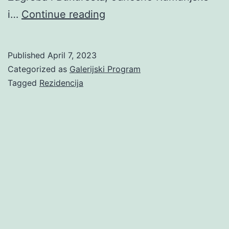
Jean-
i…
Continue reading
Lorin
Sterian:
Published
April 7, 2023
The
Categorized as
Galerijski Program
World
Tagged
Rezidencija
Sees
You
as
It
Is