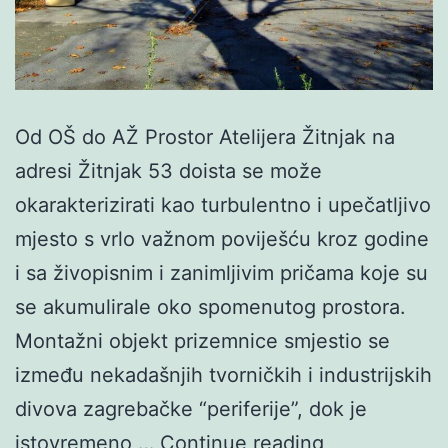
Od OŠ do AŽ Prostor Atelijera Žitnjak na
adresi Žitnjak 53 doista se može
okarakterizirati kao turbulentno i upečatljivo
mjesto s vrlo važnom poviješću kroz godine
i sa živopisnim i zanimljivim pričama koje su
se akumulirale oko spomenutog prostora.
Montažni objekt prizemnice smjestio se
između nekadašnjih tvorničkih i industrijskih
divova zagrebačke “periferije”, dok je
Untitled
istovremeno,…
Continue reading