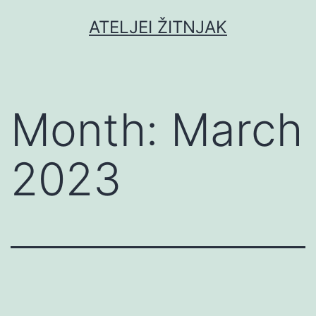
Skip
ATELJEI ŽITNJAK
to
content
Month:
March
2023